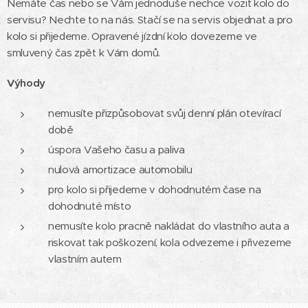
Nemáte čas nebo se Vám jednoduše nechce vozit kolo do
servisu? Nechte to na nás. Stačí se na servis objednat a pro
kolo si přijedeme. Opravené jízdní kolo dovezeme ve
smluvený čas zpět k Vám domů.
Výhody
nemusíte přizpůsobovat svůj denní plán otevírací
době
úspora Vašeho času a paliva
nulová amortizace automobilu
pro kolo si přijedeme v dohodnutém čase na
dohodnuté místo
nemusíte kolo pracně nakládat do vlastního auta a
riskovat tak poškození, kola odvezeme i přivezeme
vlastním autem