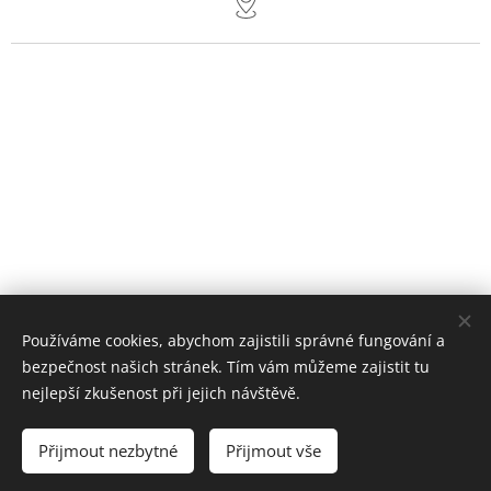
Používáme cookies, abychom zajistili správné fungování a
bezpečnost našich stránek. Tím vám můžeme zajistit tu
nejlepší zkušenost při jejich návštěvě.
© 2026 Cykloservis Plzeň Bolevec [Jan Volráb] všechna práva
vyhrazena
Přijmout nezbytné
Přijmout vše
Vítáme vás na stránkách www.cykloservisplzen.cz Jsme s vámi od
roku 1997.