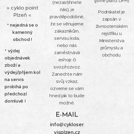
(jsme plátci DPH)
(nezastihnete
» cyklo point
nás), je
Podnikatel je
Plzeň «
pravděpodobné,
zapsán v
že se věnujeme
* nejedná se o
živnostenském
zákazníkům,
kamenný
rejstříku u
servisu kola,
obchod !
Ministerstva
nebo nás
průmyslu a
*
výdej
zaměstnává
obchodu.
objednávek
eshop či
zboží a
svoz/rozvoz.
výdej/příjem kol
Zanechte nám
na servis
svůj vzkaz,
probíhá po
ozveme se vám
předchozí
hned jak to bude
domluvě !
možné.
E-MAIL
info@cykloser
visplzen.cz