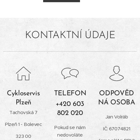
KONTAKTNÍ ÚDAJE
Cykloservis
TELEFON
ODPOVĚD
Plzeň
NÁ OSOBA
+420 603
Tachovská 7
802 020
Jan Volráb
Plzeň 1 - Bolevec
Pokud se nám
IČ: 67074821
nedovoláte
323 00