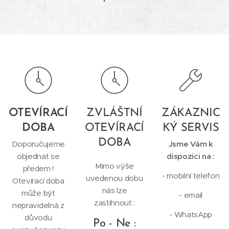
OTEVÍRACÍ
ZVLÁŠTNÍ
ZÁKAZNIC
DOBA
OTEVÍRACÍ
KÝ SERVIS
DOBA
Doporučujeme
Jsme Vám k
objednat se
dispozici na :
Mimo výše
předem !
- mobilní telefon
uvedenou dobu
Otevírací doba
nás lze
může být
- email
zastihnout :
nepravidelná z
- WhatsApp
důvodu
Po - Ne :