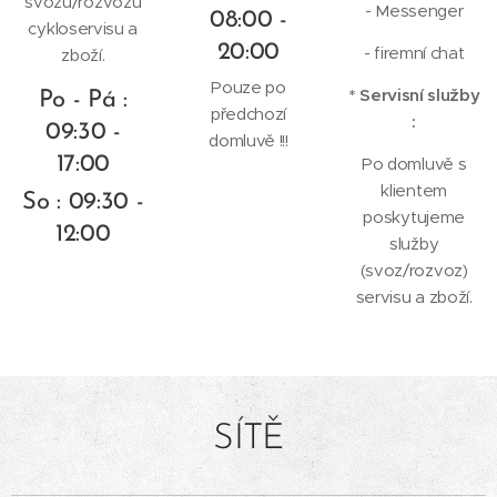
svozu/rozvozu
- Messenger
08:00 -
cykloservisu a
20:00
- firemní chat
zboží.
Pouze po
* Servisní služby
Po - Pá :
předchozí
:
09:30 -
domluvě !!!
17:00
Po domluvě s
klientem
So : 09:30 -
poskytujeme
12:00
služby
(svoz/rozvoz)
servisu a zboží.
SÍTĚ