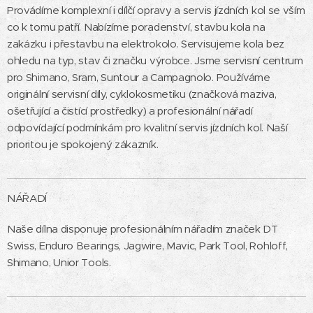
Provádíme komplexní i dílčí opravy a servis jízdních kol se vším
co k tomu patří. Nabízíme poradenství, stavbu kola na
zakázku i přestavbu na elektrokolo. Servisujeme kola bez
ohledu na typ, stav či značku výrobce. Jsme servisní centrum
pro Shimano, Sram, Suntour a Campagnolo. Používáme
originální servisní díly, cyklokosmetiku (značková maziva,
ošetřující a čistící prostředky) a profesionální nářadí
odpovídající podmínkám pro kvalitní servis jízdních kol. Naší
prioritou je spokojený zákazník.
NÁŘADÍ
Naše dílna disponuje profesionálním nářadím značek DT
Swiss, Enduro Bearings, Jagwire, Mavic, Park Tool, Rohloff,
Shimano, Unior Tools.