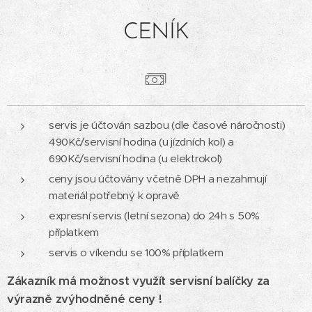
CENÍK
servis je účtován sazbou (dle časové náročnosti)
490Kč/servisní hodina (u jízdních kol) a
690Kč/servisní hodina (u elektrokol)
ceny jsou účtovány včetně DPH a nezahrnují
materiál potřebný k opravě
expresní servis (letní sezona) do 24h s 50%
příplatkem
servis o víkendu se 100% příplatkem
Zákazník má možnost využít servisní balíčky za
výrazně zvýhodněné ceny !