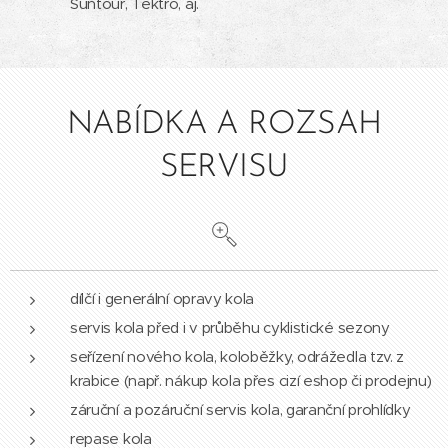
Suntour, Tektro, aj.
NABÍDKA A ROZSAH
SERVISU
dílčí i generální opravy kola
servis kola před i v průběhu cyklistické sezony
seřízení nového kola, koloběžky, odrážedla tzv. z
krabice (např. nákup kola přes cizí eshop či prodejnu)
záruční a pozáruční servis kola, garanční prohlídky
repase kola