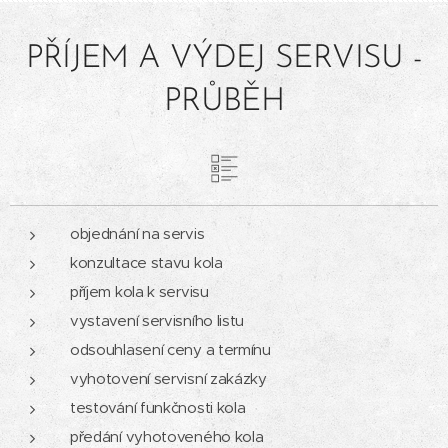
PŘÍJEM A VÝDEJ SERVISU -
PRŮBĚH
objednání na servis
konzultace stavu kola
příjem kola k servisu
vystavení servisního listu
odsouhlasení ceny a termínu
vyhotovení servisní zakázky
testování funkčnosti kola
předání vyhotoveného kola