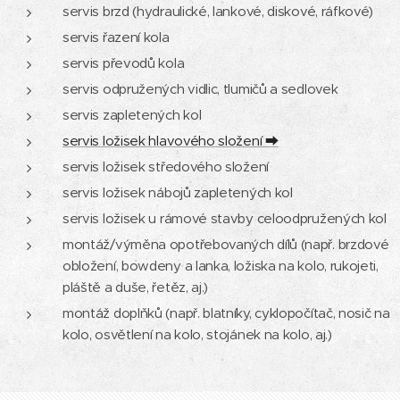
servis brzd (hydraulické, lankové, diskové, ráfkové)
servis řazení kola
servis převodů kola
servis odpružených vidlic, tlumičů a sedlovek
servis zapletených kol
servis ložisek hlavového složení ⮕
servis ložisek středového složení
servis ložisek nábojů zapletených kol
servis ložisek u rámové stavby celoodpružených kol
montáž/výměna opotřebovaných dílů (např. brzdové
obložení, bowdeny a lanka, ložiska na kolo, rukojeti,
pláště a duše, řetěz, aj.)
montáž doplňků (např. blatníky, cyklopočítač, nosič na
kolo, osvětlení na kolo, stojánek na kolo, aj.)