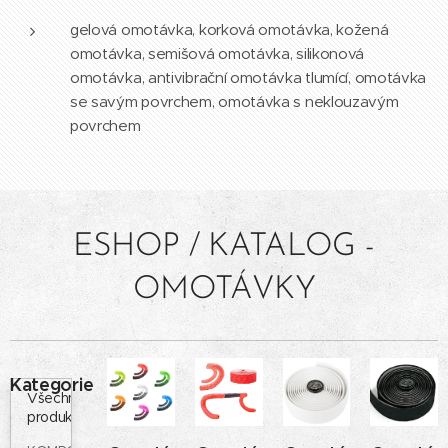
gelová omotávka, korková omotávka, kožená
omotávka, semišová omotávka, silikonová
omotávka, antivibrační omotávka tlumící, omotávka
se savým povrchem, omotávka s neklouzavým
povrchem
ESHOP / KATALOG -
OMOTÁVKY
Kategorie
Všechny
produkty