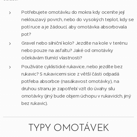
Potřebujete omotávku do mokra kdy oceníte její
neklouzavý povrch, nebo do vysokých teplot, kdy se
potí ruce a je žádoucí, aby omotávka absorbovala
pot?
Gravel nebo silniční kolo? Jezdíte na kole v terénu
nebo pouze na asfaltu? Jaké od omotávky
očekávám tlumící vlastnosti?
Používáte cyklistické rukavice, nebo jezdíte bez
rukavic? S rukavicemi sice z větší části odpadá
potřeba absorbce (nasákavost omotávky), na
druhou stranu je zapotřebí vzít do úvahy sílu
omotávky (jiný bude objem úchopu v rukavicích, jiný
bez rukavic).
TYPY OMOTÁVEK