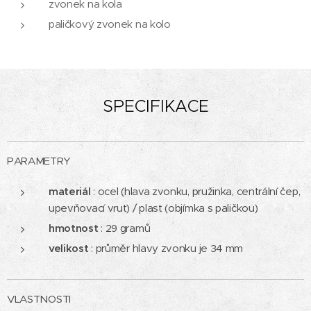
zvonek na kola
paličkový zvonek na kolo
SPECIFIKACE
PARAMETRY
materiál
: ocel (hlava zvonku, pružinka, centrální čep,
upevňovací vrut) / plast (objímka s paličkou)
hmotnost
: 29 gramů
velikost
: průměr hlavy zvonku je 34 mm
VLASTNOSTI