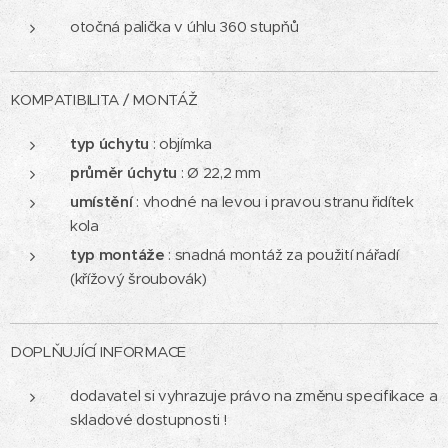
otočná palička v úhlu 360 stupňů
KOMPATIBILITA / MONTÁŽ
typ úchytu
: objímka
průměr úchytu
: Ø 22,2 mm
umístění
: vhodné na levou i pravou stranu řidítek
kola
typ montáže
: snadná montáž za použití nářadí
(křížový šroubovák)
DOPLŇUJÍCÍ INFORMACE
dodavatel si vyhrazuje právo na změnu specifikace a
skladové dostupnosti !