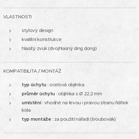
VLASTNOSTI
stylový design
kvalitní konstrukce
hlasitý zvuk (dvojhlasný ding dong)
KOMPATIBILITA / MONTÁŽ
typ úchytu
: ocelová objímka
průměr úchytu
: objímka s Ø 22,2 mm
umístění
: vhodné na levou i pravou stranu řidítek
kola
typ montáže
: za použití nářadí (šroubovák)