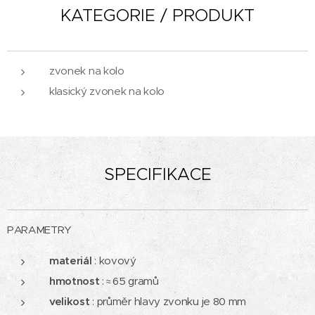
KATEGORIE / PRODUKT
zvonek na kolo
klasický zvonek na kolo
SPECIFIKACE
PARAMETRY
materiál
: kovový
hmotnost
:
65 gramů
≈
velikost
: průměr hlavy zvonku je 80 mm