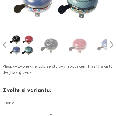
Zvonek Basil Big Bell Bohéme Bird - červený
Zvonek Basil Big Bell Bohéme Bird - modrý
Zvonek Basil Big Bell Bohéme Bird - zelený
Zvonek Basil Big Bell Bohéme Bird - černý
Klasický zvonek na kolo se stylovým potiskem. Hlasitý a čistý
dvojhlasný zvuk.
Zvolte si variantu:
Barva