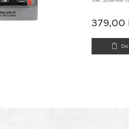
vůle. Spolehlivá f
379,00
Do