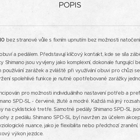
POPIS
H10
bez stranové vůle s fixním upnutím bez možnosti natočení
obuví a pedálem. Představují klíčový kontakt, kde se síla zá
 Shimano jsou vyvíjeny jako komplexní, dokonale fungující 
m používání zarážek a zvláště při využívání obuvi pro chůzi 
žení spolehlivé funkce je nutné opotřebované zarážky jedno
ipován pro možnosti individuálního nastavení potřeb a pref
imano SPD-SL - červené, žluté a modré. Každá má jiný rozsah p
ohy na cyklistické tretře. Samotné pedály Shimano SPD-SL 
í nohy z pedálu. Shimano SPD-SL byl navržen za účelem akcept
yziologické nuance, jako je flexibilita nebo předchozí zranění
elkový výkon jezdce.