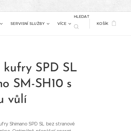
HLEDAT
SERVISNÍ SLUŽBY
VÍCE
KOŠÍK
ní kufry SPD SL
no SM-SH10 s
 vůlí
ní kufry Shimano SPD SL bez stranové