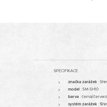
SPECIFIKACE
značka zarážek
: Sh
model
: SM-SH10
barva
: černá/červen
systém zarážek
:
S
hi