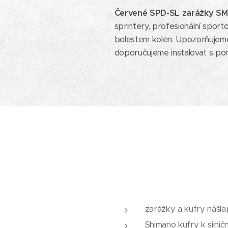
Červené SPD-SL zarážky SM
sprintery, profesionální sport
bolestem kolen. Upozorňujem
doporučujeme instalovat s po
zarážky a kufry nášl
Shimano kufry k silni