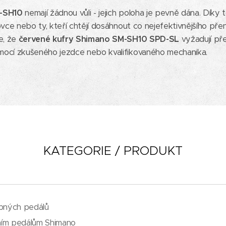
-SH10
nemají žádnou vůli - jejich poloha je pevně dána. Díky 
ovce nebo ty, kteří chtějí dosáhnout co nejefektivnějšího přen
e, že
červené kufry Shimano SM-SH10 SPD-SL
vyžadují pře
mocí zkušeného jezdce nebo kvalifikovaného mechanika.
KATEGORIE / PRODUKT
apných pedálů
čním pedálům Shimano