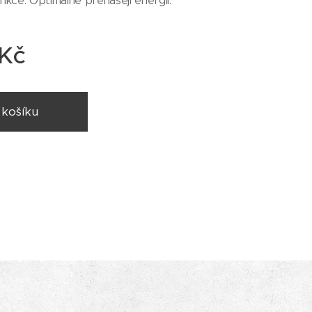
unkce. Optimálně přenášejí energii.
Kč
 košíku