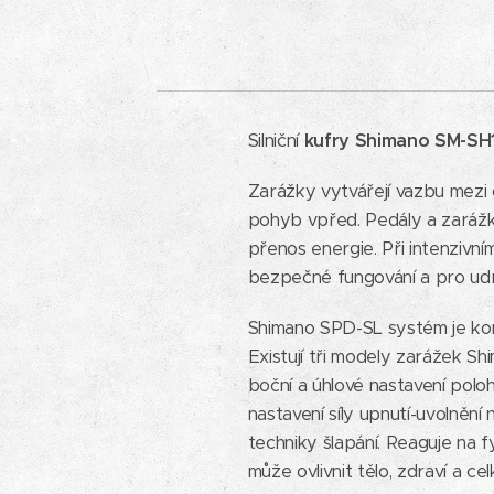
Silniční
kufry Shimano SM-S
Zarážky vytvářejí vazbu mezi 
pohyb vpřed. Pedály a zarážky
přenos energie. Při intenzivní
bezpečné fungování a pro udr
Shimano SPD-SL systém je konc
Existují tři modely zarážek Sh
boční a úhlové nastavení pol
nastavení síly upnutí-uvolněn
techniky šlapání. Reaguje na f
může ovlivnit tělo, zdraví a c