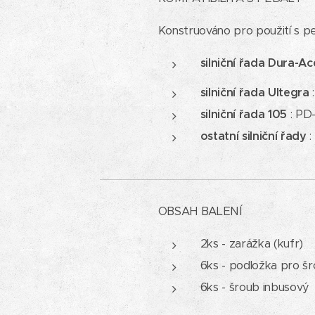
Konstruováno pro použití s p
silniční řada Dura-Ac
silniční řada Ultegra
silniční řada
105
: PD
ostatní silniční řady
:
OBSAH BALENÍ
2ks - zarážka (kufr)
6ks - podložka pro š
6ks - šroub inbusový