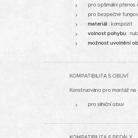
pro optimální přenos 
pro bezpečné fungov
materiál
: kompozit
volnost pohybu
: nul
možnost uvolnění ob
KOMPATIBILITA S OBUVÍ
Konstruováno pro montáž na
pro silniční obuv
KOMPATIBILITA S PEDÁLY