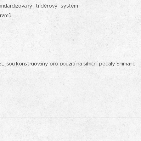
tandardizovaný "tříděrový" systém
gramů
SL jsou konstruovány pro použití na silniční pedály Shimano.