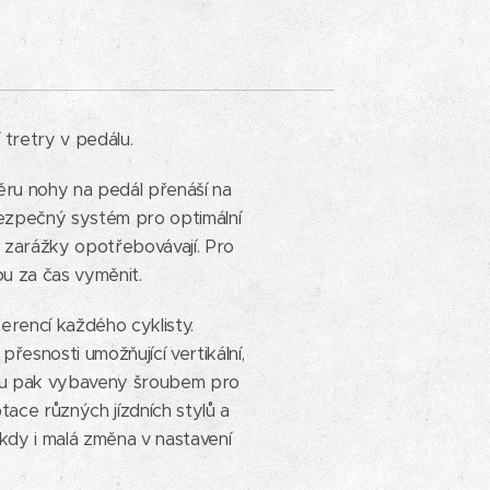
 tretry v pedálu.
běru nohy na pedál přenáší na
bezpečný systém pro optimální
se zarážky opotřebovávají. Pro
u za čas vyměnit.
erencí každého cyklisty.
řesnosti umožňující vertikální,
jsou pak vybaveny šroubem pro
ace různých jízdních stylů a
, kdy i malá změna v nastavení