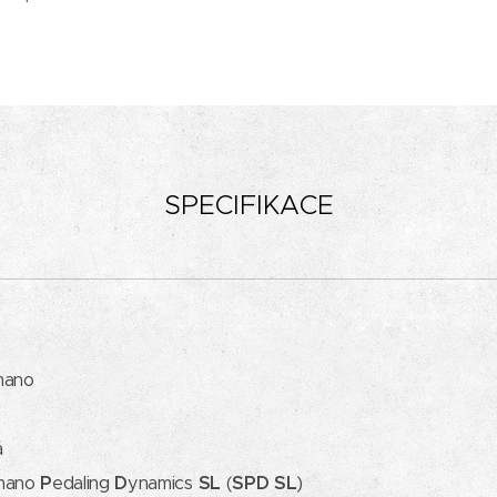
SPECIFIKACE
imano
á
mano
P
edaling
D
ynamics
SL
(
SPD SL
)