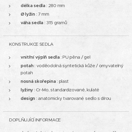
délka sedla
: 280 mm
Ø lyžin
: 7 mm
váha sedla
: 315 gramů
KONSTRUKCE SEDLA
vnitřní výplň sedla
: PU pěna / gel
potah
: voděodolná syntetická kůže / omyvatelný
potah
nosná skořepina
: plast
lyžiny
: Cr-Mo, standardizované, kulaté
design
: anatomicky tvarované sedlo s dírou
DOPLŇUJÍCÍ INFORMACE