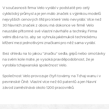
V současnosti firma Velo vyrábí v podstatě pro celý
cyklistický průmysl a je jen málo značek s výjimkou modelů
nejvyšších cenových tříd pro které Velo nevyrábí. Více než
30 hlavních značek z oboru má dokonce ve firmě Velo
neustále přítomné své vlastní návrháře a techniky. Firma
velmi dbá na to, aby se vyhnula jakémukoli technickému
křížení mezi jednotlivými značkami pro něž sama vyrábí.
Bez ohledu na to jakou "značku" sedla, gripů nebo omotávky
na svém kole máte, je vysoká pravděpodobnost, že je
vyrobila tchajwanská společnost Velo.
Společnost Velo provozuje čtyři továrny na Tchaj-wanu i v
pevninské Číně. Vlastní více než 60 patentů a jen hlavní
závod zaměstnává okolo 1200 pracovníků.