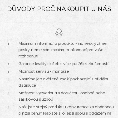
DŮVODY PROČ NAKOUPIT U NÁS
Maximum informací o produktu - nic neskrýváme,
poskytneme vám maximum informací pro vaše
rozhodnutí
Garance kvality služeb s více jak 26let zkušeností
Možnost servisu - montáže
Nabízíme jen ověřené zboží pocházející z oficiální
distribuce
Možnosti vyzvednutí a doručení - osobně nebo
zásilkovou službou
Našli jste stejný produkt u konkurence za obdobnou
či nižší cenu? Napište si o lepší spolu s odkazem na