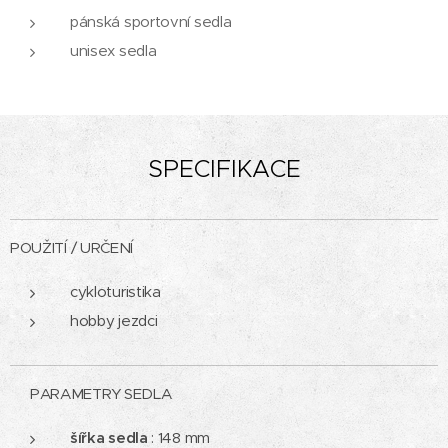
pánská sportovní sedla
unisex sedla
SPECIFIKACE
POUŽITÍ / URČENÍ
cykloturistika
hobby jezdci
PARAMETRY SEDLA
šířka sedla
: 148 mm