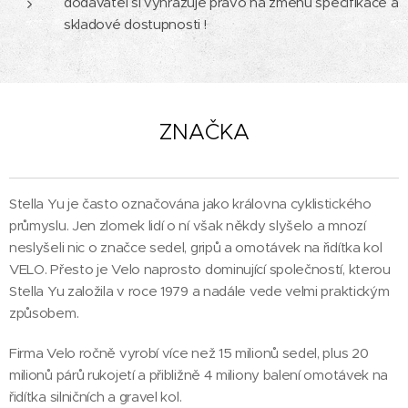
dodavatel si vyhrazuje právo na změnu specifikace a
skladové dostupnosti !
ZNAČKA
Stella Yu je často označována jako královna cyklistického
průmyslu. Jen zlomek lidí o ní však někdy slyšelo a mnozí
neslyšeli nic o značce sedel, gripů a omotávek na řidítka kol
VELO. Přesto je Velo naprosto dominující společností, kterou
Stella Yu založila v roce 1979 a nadále vede velmi praktickým
způsobem.
Firma Velo ročně vyrobí více než 15 milionů sedel, plus 20
milionů párů rukojetí a přibližně 4 miliony balení omotávek na
řidítka silničních a gravel kol.