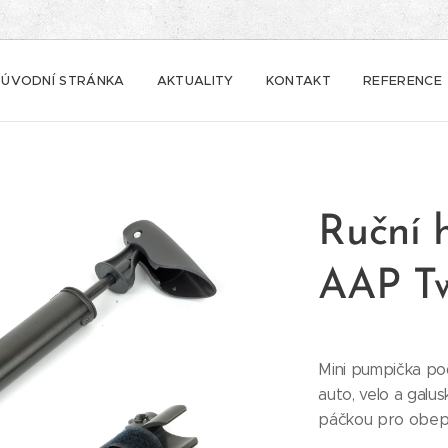
ÚVODNÍ STRÁNKA
AKTUALITY
KONTAKT
REFERENCE
Ruční 
AAP Tw
Mini pumpička pod
auto, velo a galu
páčkou pro obepn