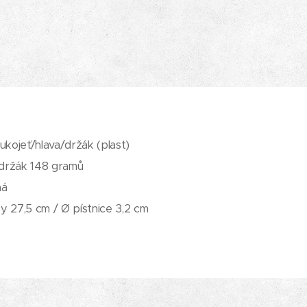
 rukojeť/hlava/držák (plast)
+ držák 148 gramů
ná
y 27,5 cm / Ø pístnice 3,2 cm