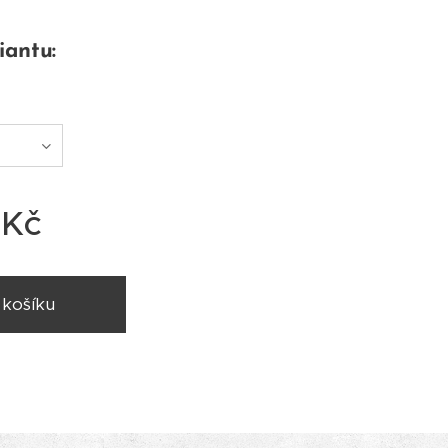
iantu:
Kč
 košíku