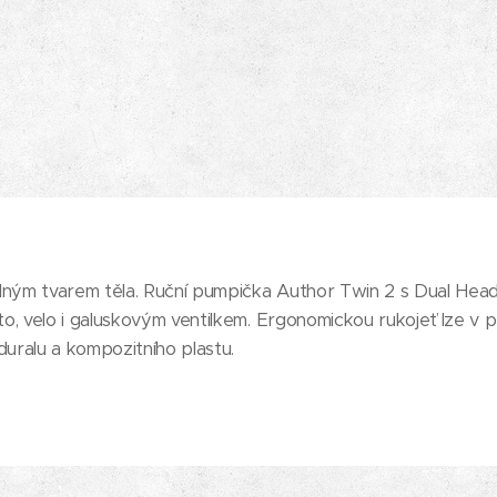
oválným tvarem těla. Ruční pumpička Author Twin 2 s Dual He
uto, velo i galuskovým ventilkem. Ergonomickou rukojeť lze v 
duralu a kompozitního plastu.