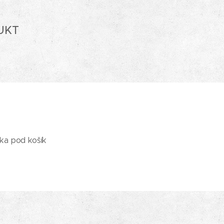
UKT
lka pod košík