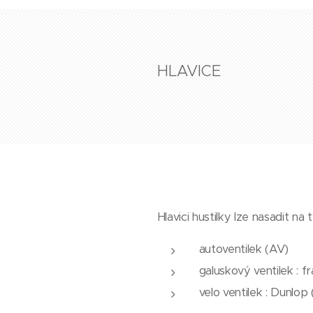
HLAVICE
Hlavici hustilky lze nasadit na 
autoventilek (AV)
galuskový ventilek : f
velo ventilek : Dunlop