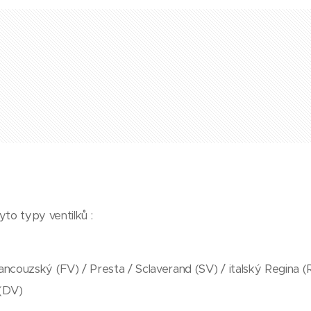
tyto typy ventilků :
rancouzský (FV) / Presta / Sclaverand (SV) / italský Regina (
 (DV)