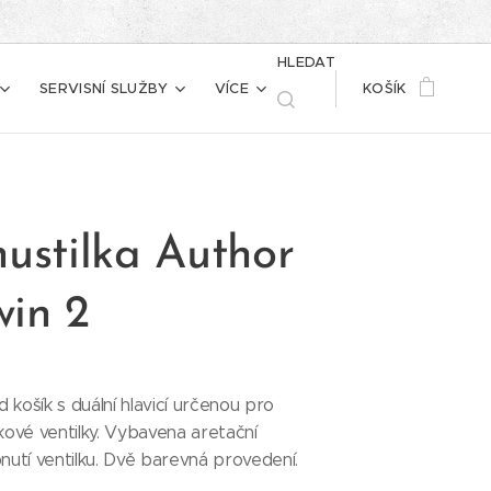
HLEDAT
SERVISNÍ SLUŽBY
VÍCE
KOŠÍK
hustilka Author
in 2
 košík s duální hlavicí určenou pro
skové ventilky. Vybavena aretační
utí ventilku. Dvě barevná provedení.