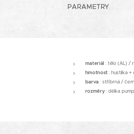
PARAMETRY
materiál
: tělo (AL) /
hmotnost
: hustilka 
barva
: stříbrná / čer
rozměry
: délka pump