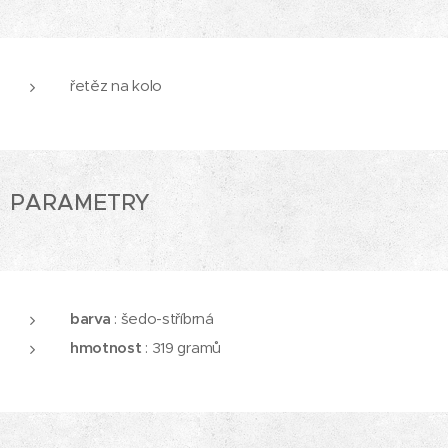
řetěz na kolo
PARAMETRY
barva
: šedo-stříbrná
hmotnost
: 319 gramů