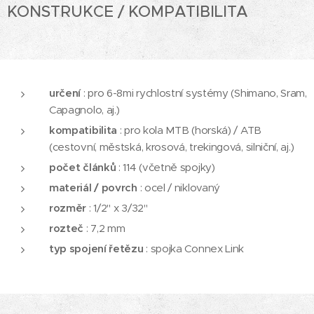
KONSTRUKCE / KOMPATIBILITA
určení
: pro 6-8mi rychlostní systémy (Shimano, Sram,
Capagnolo, aj.)
kompatibilita
: pro kola MTB (horská) / ATB
(cestovní, městská, krosová, trekingová, silniční, aj.)
počet článků
: 114 (včetně spojky)
materiál / povrch
: ocel / niklovaný
rozměr
: 1/2" x 3/32"
rozteč
: 7,2 mm
typ spojení
řetězu
: spojka Connex Link