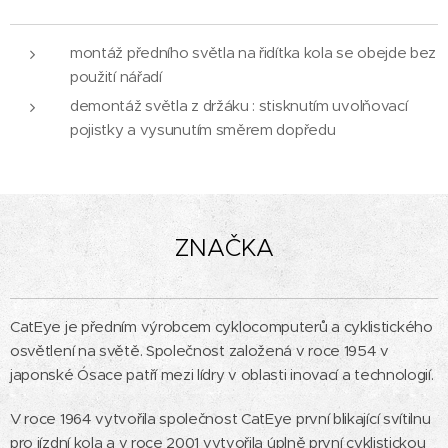
montáž předního světla na řidítka kola se obejde bez
použití nářadí
demontáž světla z držáku : stisknutím uvolňovací
pojistky a vysunutím směrem dopředu
ZNAČKA
CatEye je předním výrobcem cyklocomputerů a cyklistického
osvětlení na světě. Společnost založená v roce 1954 v
japonské Ósace patří mezi lídry v oblasti inovací a technologií.
V roce 1964 vytvořila společnost CatEye první blikající svítilnu
pro jízdní kola a v roce 2001 vytvořila úplně první cyklistickou