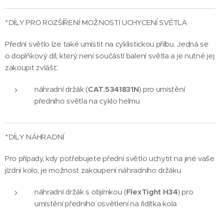
*DÍLY PRO ROZŠÍŘENÍ MOŽNOSTÍ UCHYCENÍ SVĚTLA
Přední světlo lze také umístit na cyklistickou přilbu. Jedná se
o doplňkový díl, který není součástí balení světla a je nutné jej
zakoupit zvlášť.
náhradní držák (
CAT.
5341831N
) pro umístění
předního světla na cyklo helmu
*DÍLY NÁHRADNÍ
Pro případy, kdy potřebujete přední světlo uchytit na jiné vaše
jízdní kolo, je možnost zakoupení náhradního držáku
náhradní držák s objímkou (
FlexTight
H34
) pro
umístění předního osvětlení na řidítka kola