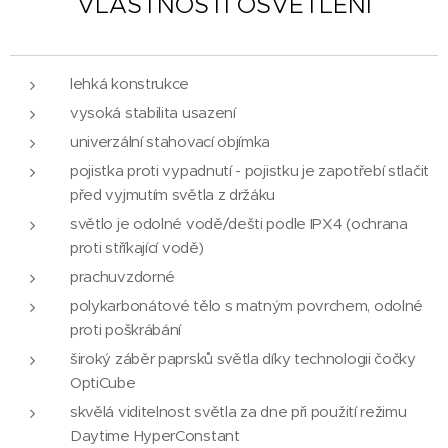
VLASTNOSTI OSVĚTLENÍ
lehká konstrukce
vysoká stabilita usazení
univerzální stahovací objímka
pojistka proti vypadnutí - pojistku je zapotřebí stlačit
před vyjmutím světla z držáku
světlo je odolné vodě/dešti podle IPX4 (ochrana
proti stříkající vodě)
prachuvzdorné
polykarbonátové tělo s matným povrchem, odolné
proti poškrábání
široký záběr paprsků světla díky technologii čočky
OptiCube
skvělá viditelnost světla za dne při použití režimu
Daytime HyperConstant