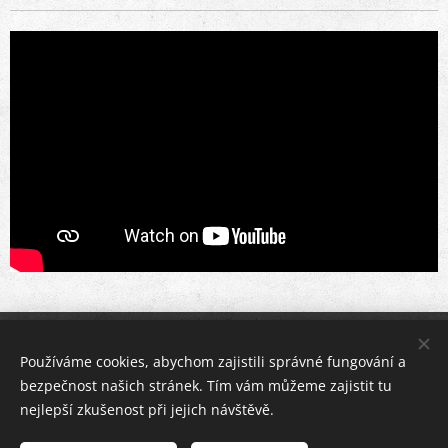
© 2026 Cykloservis Plzeň Bolevec [Jan Volráb] všechna práva
Používáme cookies, abychom zajistili správné fungování a
vyhrazena
bezpečnost našich stránek. Tím vám můžeme zajistit tu
Vítáme vás na stránkách www.cykloservisplzen.cz Jsme s vámi od
nejlepší zkušenost při jejich návštěvě.
roku 1997.
Cookies