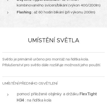
kombinovaného svícení/blikání (výkon 400/200lm)
Flashing
: až 60 hodin blikání (při výkonu 200lm)
UMÍSTĚNÍ SVĚTLA
Světlo je primárně určeno pro montáž na řidítka kola.
Příslušenství pro světlo dále rozšiřuje možnosti jeho použití.
UMÍSTĚNÍ PŘEDNÍHO OSVĚTLENÍ
pomocí přiložené objímky a držáku
FlexTight
H34
: na řidítka kola