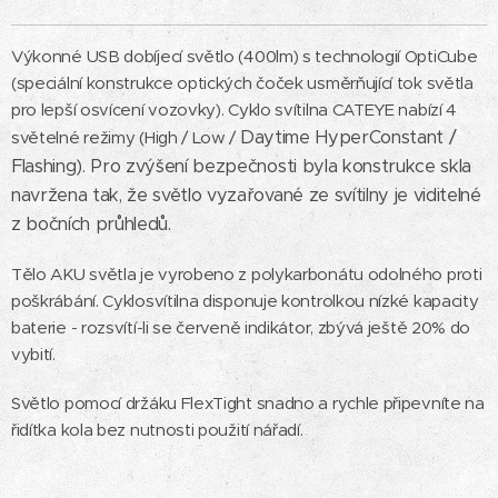
Výkonné USB dobíjecí světlo (400lm) s technologií OptiCube
(speciální konstrukce optických čoček usměrňující tok světla
pro lepší osvícení vozovky). Cyklo svítilna CATEYE nabízí 4
Daytime
HyperConstant /
světelné režimy (High / Low /
Flashing). Pro zvýšení bezpečnosti byla konstrukce skla
navržena tak, že světlo vyzařované ze svítilny je viditelné
z bočních průhledů.
Tělo AKU světla je vyrobeno z polykarbonátu odolného proti
poškrábání. Cyklosvítilna disponuje kontrolkou nízké kapacity
baterie - rozsvítí-li se červeně indikátor, zbývá ještě 20% do
vybití.
Světlo pomocí držáku FlexTight snadno a rychle připevníte na
řidítka kola bez nutnosti použití nářadí.