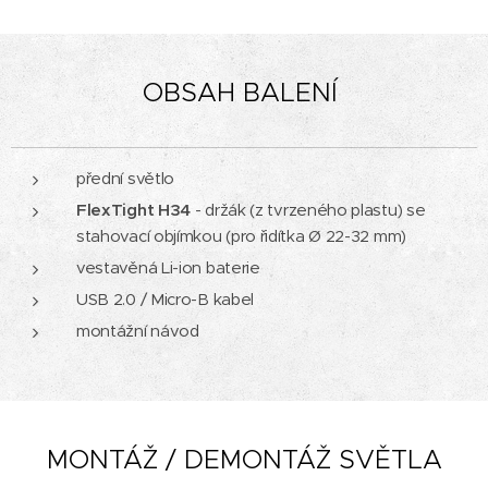
OBSA
H
BALENÍ
přední světlo
FlexTight H34
- držák (z tvrzeného plastu) se
stahovací objímkou (pro řidítka Ø 22-32 mm)
vestavěná Li-ion baterie
USB 2.0 / Micro-B kabel
montážní návod
MONTÁŽ / DEMONTÁŽ SVĚTLA