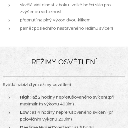
skvělá viditelnost z boku : velké boční sklo pro
zvýšenou viditelnost
přepnutí na plný výkon dvou-klikem
paměť posledního nastaveného režimu svícení
REŽIMY OSVĚTLENÍ
Světlo nabízí čtyři režimy osvětlení
High
: až 2 hodiny nepřerušovaného svícení (při
maximálním výkonu 400lm)
Low
: až 4 hodiny nepřerušovaného svícení (při
polovičním výkonu 200lm)
Daytime
HyperConstant
: až 6 hodin