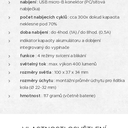
nabíjení
: USB micro-B konektor (PC/síťová
nabíječka)
počet nabíjecích cyklů
: cca 300x dokud kapacita
neklesne pod 70%
doba nabíjení
: do 4hod. (1A) / do 8hod. (0,5A)
indikátor kapacity akumulátoru a dobíjení
integrovaný do vypínače
funkce
: 4 režimy svícení a blikání
světelný tok
: max. výkon 400 lumenů
rozměry světla
: 100 x 37 x 34 mm
rozměry úchytu
: montážní průměr úchytu pro řidítka
kola (Ø 22-32 mm)
hmotnost
: 117 gramů (včetně baterie)