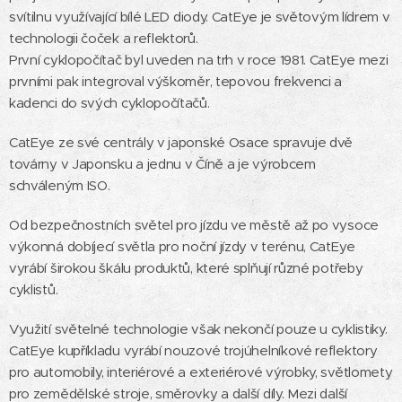
svítilnu využívající bílé LED diody. CatEye je světovým lídrem v
technologii čoček a reflektorů.
První cyklopočítač byl uveden na trh v roce 1981. CatEye mezi
prvními pak integroval výškoměr, tepovou frekvenci a
kadenci do svých cyklopočítačů.
CatEye ze své centrály v japonské Osace spravuje dvě
továrny v Japonsku a jednu v Číně a je výrobcem
schváleným ISO.
Od bezpečnostních světel pro jízdu ve městě až po vysoce
výkonná dobíjecí světla pro noční jízdy v terénu, CatEye
vyrábí širokou škálu produktů, které splňují různé potřeby
cyklistů.
Využití světelné technologie však nekončí pouze u cyklistiky.
CatEye kupříkladu vyrábí nouzové trojúhelníkové reflektory
pro automobily, interiérové ​​a exteriérové ​​výrobky, světlomety
pro zemědělské stroje, směrovky a další díly. Mezi další