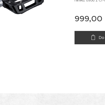
hliníku, osou z Cr
999,00
Do