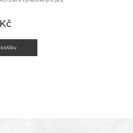
-Mo oceli a vyměnitelnými piny.
Kč
 košíku