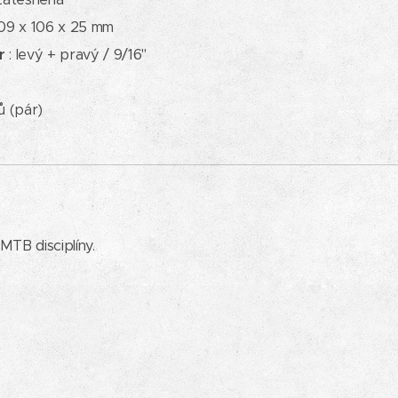
109 x 106 x 25 mm
ěr
: levý + pravý / 9/16"
ů (pár)
TB disciplíny.