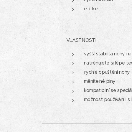
e-bike
VLASTNOSTI
vyšší stabilita nohy n
natrénujete si lépe te
rychlé opuštění nohy 
měnitelné piny
kompatibilní se speci
možnost používání i s