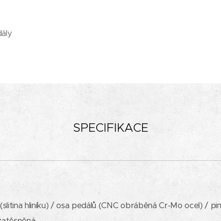
ály
SPECIFIKACE
 (slitina hliníku) / osa pedálů (CNC obráběná Cr-Mo ocel) / p
zatěsněná