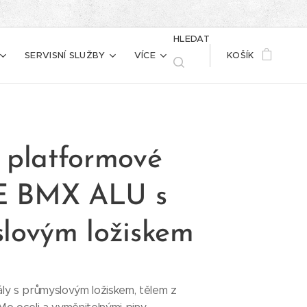
HLEDAT
SERVISNÍ SLUŽBY
VÍCE
KOŠÍK
 platformové
 BMX ALU s
lovým ložiskem
ly s průmyslovým ložiskem, tělem z