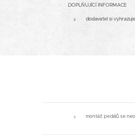
DOPLŇUJÍCÍ INFORMACE
dodavatel si vyhrazuj
montáž pedálů se neo