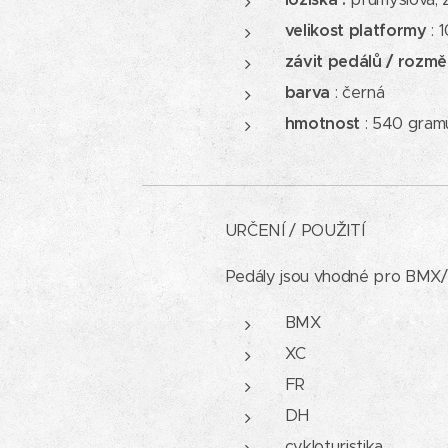
velikost platformy
: 
závit pedálů / rozm
barva
: černá
hmotnost
: 540 gram
URČENÍ / POUŽITÍ
Pedály jsou vhodné pro BMX/M
BMX
XC
FR
DH
cykloturistika