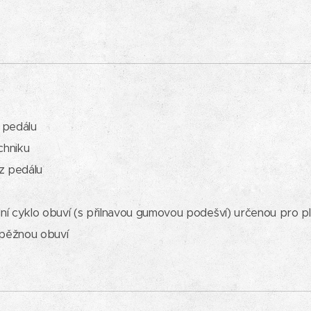
a pedálu
chniku
z pedálu
ální cyklo obuví (s přilnavou gumovou podešví) určenou pro 
 běžnou obuví