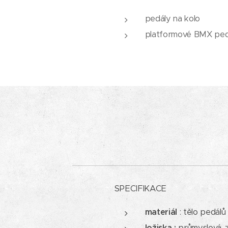
pedály na kolo
platformové BMX ped
SPECIFIKACE
materiál
: tělo pedálů
ložiska :
průmyslová, 