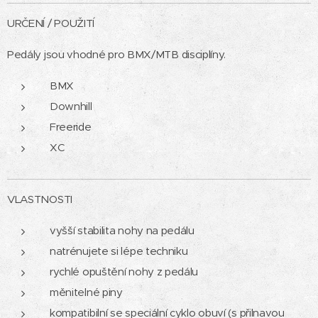
URČENÍ / POUŽITÍ
Pedály jsou vhodné pro BMX/MTB disciplíny.
BMX
Downhill
Freeride
XC
VLASTNOSTI
vyšší stabilita nohy na pedálu
natrénujete si lépe techniku
rychlé opuštění nohy z pedálu
měnitelné piny
kompatibilní se speciální cyklo obuví (s přilnavou