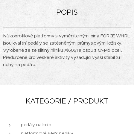
POPIS
Nízkoprofilové platformy s vyměnitelnými piny. FORCE WHIRL
jsou kvalitní pedály se zatěsněnými průmyslovými ložisky.
Vyrobené ze ze slitiny hliníku Al6061 a osou z Cr-Mo oceli.
Předurčené pro veškeré aktivity vyžadující vyšší stabilitu
nohy na pedálu.
KATEGORIE / PRODUKT
pedály na kolo
platformové BMX pedály