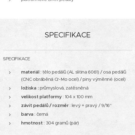
SPECIFIKACE
SPECIFIKACE
materiál
: tělo pedálů (AL slitina 6061) / osa pedálů
(CNC obráběná Cr-Mo ocel) / piny výměnné (ocel)
ložiska :
průmyslová, zatěsněná
velikost platformy
: 104 x 100 mm
závit pedálů / rozměr
: levý + pravý / 9/16"
barva
: černá
hmotnost
: 304 gramů (pár)