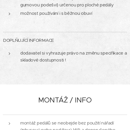
gumovou podešví) určenou pro ploché pedály
možnost používání i s běžnou obuví
DOPLŇUJÍCÍ INFORMACE
dodavatel si vyhrazuje právo na změnu specifikace a
skladové dostupnosti !
MONTÁŽ / INFO
montáž pedálů se neobejde bez použití nářadí
(inbusový nebo pedálový klíč) a doporučeného