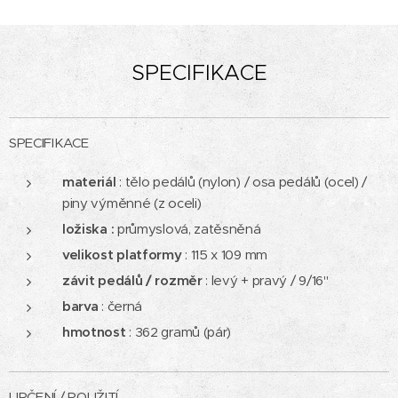
SPECIFIKACE
SPECIFIKACE
materiál
: tělo pedálů (nylon) / osa pedálů (ocel) /
piny výměnné (z oceli)
ložiska :
průmyslová, zatěsněná
velikost platformy
: 115 x 109 mm
závit pedálů / rozměr
: levý + pravý / 9/16"
barva
: černá
hmotnost
: 362 gramů (pár)
URČENÍ / POUŽITÍ