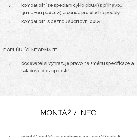
kompatibilní se speciální cyklo obuví (s přilnavou
gumovou podešví) určenou pro ploché pedály
kompatibilní s běžnou sportovní obuví
DOPLŇUJÍCÍ INFORMACE
dodavatel si vyhrazuje právo na změnu specifikace a
skladové dostupnosti !
MONTÁŽ / INFO
montáž pedálů se neobejde bez použití nářadí