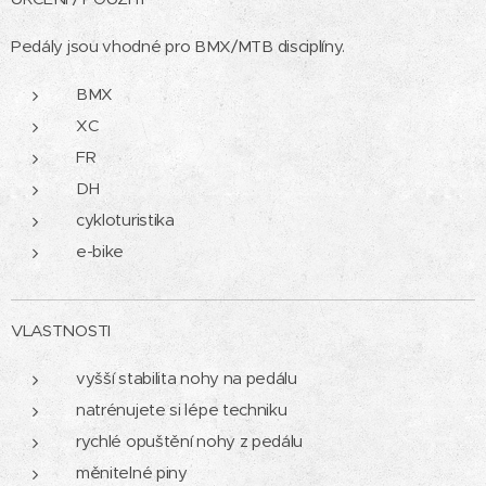
Pedály jsou vhodné pro BMX/MTB disciplíny.
BMX
XC
FR
DH
cykloturistika
e-bike
VLASTNOSTI
vyšší stabilita nohy na pedálu
natrénujete si lépe techniku
rychlé opuštění nohy z pedálu
měnitelné piny