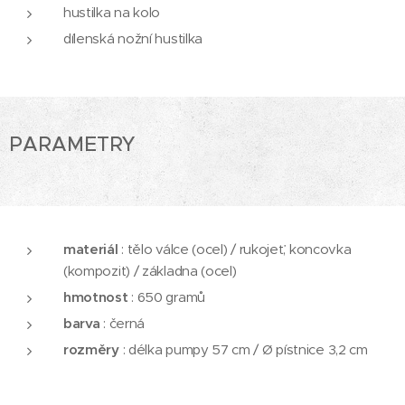
hustilka na kolo
dílenská nožní hustilka
PARAMETRY
materiál
: tělo válce (ocel) / rukojeť, koncovka
(kompozit) / základna (ocel)
hmotnost
: 650 gramů
barva
: černá
rozměry
: délka pumpy 57 cm / Ø pístnice 3,2 cm