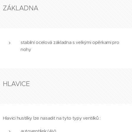
ZÁKLADNA
stabilní ocelová základna s velkými opěrkami pro
nohy
HLAVICE
Hlavici hustilky lze nasadit na tyto typy ventilků :
autoventilek (AV)