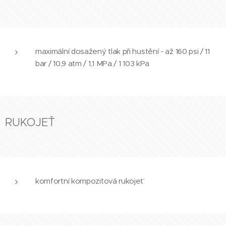
maximální dosažený tlak při hustění - až 160 psi / 11
bar / 10,9 atm / 1,1 MPa / 1 103 kPa
RUKOJEŤ
komfortní kompozitová rukojeť