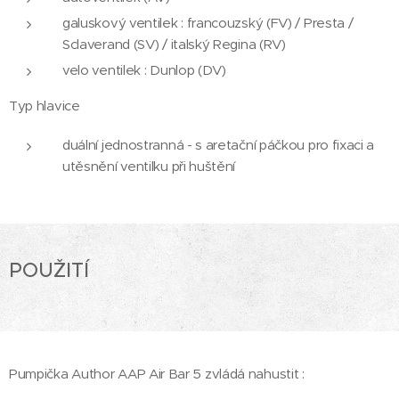
galuskový ventilek : francouzský (FV) / Presta /
Sclaverand (SV) / italský Regina (RV)
velo ventilek : Dunlop (DV)
Typ hlavice
duální jednostranná - s aretační páčkou pro fixaci a
utěsnění ventilku při huštění
POUŽITÍ
Pumpička Author AAP Air Bar 5 zvládá nahustit :