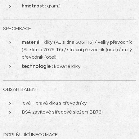
hmotnost
: gramů
SPECIFIKACE
materiál
: kliky (AL slitina 6061 T6) / velký převodník
(AL slitina 7075 T6) / střední převodník (ocel) / malý
převodník (ocel)
technologie
: kované kliky
OBSAH BALENÍ
levá + pravá klika s převodníky
BSA závitové středové složení BB73+
DOPLŇUJÍCÍ INFORMACE