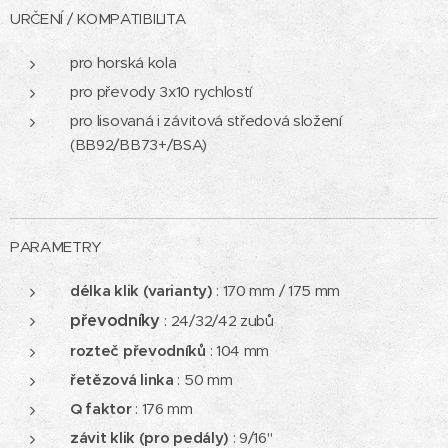
URČENÍ / KOMPATIBILITA
pro horská kola
pro převody 3x10 rychlostí
pro lisovaná i závitová středová složení
(BB92/BB73+/BSA)
PARAMETRY
délka klik (varianty)
: 170 mm / 175 mm
převodníky
: 24/32/42 zubů
rozteč převodníků
: 104 mm
řetězová linka
: 50 mm
Q faktor
: 176 mm
závit klik (pro pedály)
: 9/16"