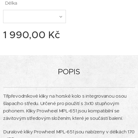
Délka
1 990,00
Kč
POPIS
Třípřevodníkové kliky na horské kolo s integrovanou osou
šlapacího středu. Určené pro použití s 3x10 stupňovým
pohonem. Kliky Prowheel MPL-651 jsou kompatibilní se
závitovým středovým složením, které je součástí balení.
Duralové kliky Prowheel MPL-651 jsou nabízeny v délkách 170