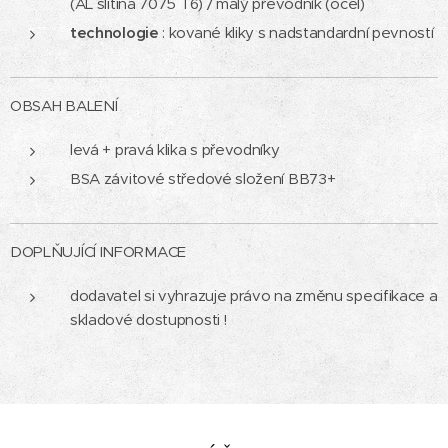
(AL slitina 7075 T6) / malý převodník (ocel)
technologie
: kované kliky s nadstandardní pevností
OBSAH BALENÍ
levá + pravá klika s převodníky
BSA závitové středové složení BB73+
DOPLŇUJÍCÍ INFORMACE
dodavatel si vyhrazuje právo na změnu specifikace a
skladové dostupnosti !