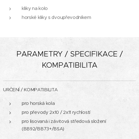
kliky na kolo
horské kliky s dvoupřevodníkem
PARAMETRY / SPECIFIKACE /
KOMPATIBILITA
URČENÍ / KOMPATIBILITA
pro horská kola
pro převody 2x10 / 2x11 rychlostí
pro lisovaná i závitová středová složení
(BB92/BB73+/BSA)