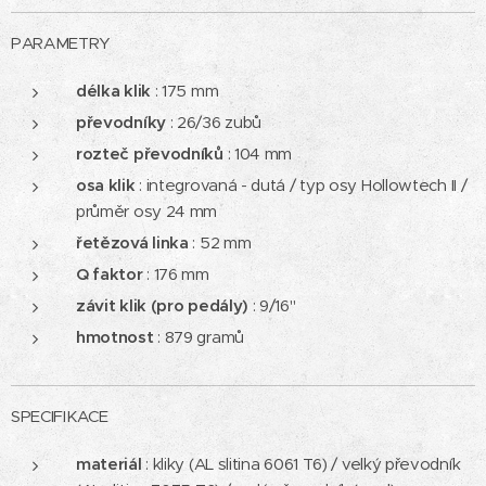
PARAMETRY
délka klik
: 175 mm
převodníky
: 26/36 zubů
rozteč převodníků
: 104 mm
osa klik
: integrovaná - dutá / typ osy Hollowtech II /
průměr osy 24 mm
řetězová linka
: 52 mm
Q faktor
: 176 mm
závit klik (pro pedály)
: 9/16"
hmotnost
: 879 gramů
SPECIFIKACE
materiál
: kliky (AL slitina 6061 T6) / velký převodník