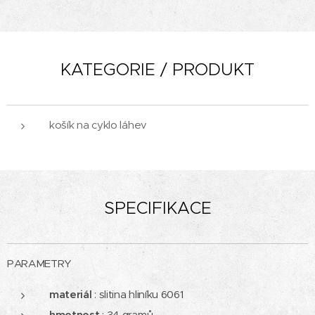
KATEGORIE / PRODUKT
košík na cyklo láhev
SPECIFIKACE
PARAMETRY
materiál
: slitina hliníku 6061
hmotnost
: 34 gramů