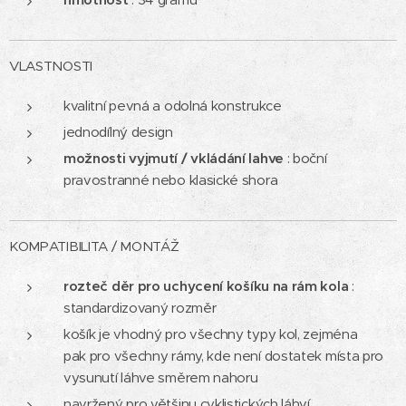
VLASTNOSTI
kvalitní pevná a odolná konstrukce
jednodílný design
možnosti vyjmutí / vkládání lahve
: boční
pravostranné nebo klasické shora
KOMPATIBILITA / MONTÁŽ
rozteč děr pro uchycení
košíku na rám kola
:
standardizovaný rozměr
košík je vhodný pro všechny typy kol, zejména
pak pro všechny rámy, kde není dostatek místa pro
vysunutí láhve směrem nahoru
navržený pro většinu cyklistických láhví