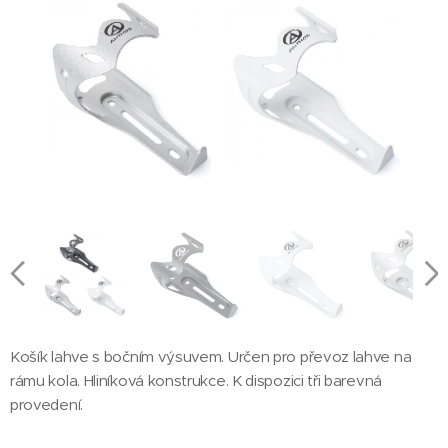
Košík AUTHOR ABC-37 stříbrný
Košík AUTHOR ABC-37 černý
Košík AUTHOR ABC-37 bílý
Košík lahve s bočním výsuvem. Určen pro převoz lahve na
rámu kola. Hliníková konstrukce. K dispozici tři barevná
provedení.