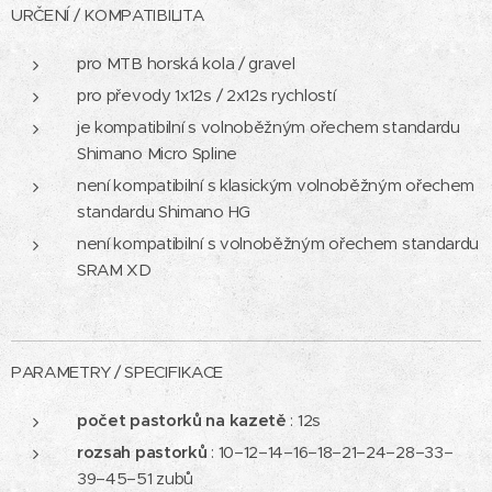
URČENÍ / KOMPATIBILITA
pro MTB horská kola / gravel
pro převody 1x12s / 2x12s rychlostí
je kompatibilní s volnoběžným ořechem standardu
Shimano Micro Spline
není kompatibilní s klasickým volnoběžným ořechem
standardu Shimano HG
není kompatibilní s volnoběžným ořechem standardu
SRAM XD
PARAMETRY / SPECIFIKACE
počet pastorků
na kazetě
: 12s
rozsah pastorků
: 10–12–14–16–18–21–24–28–33–
39–45–51 zubů