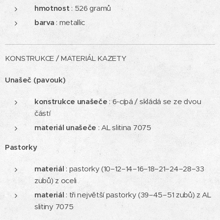
hmotnost
: 526 gramů
barva
: metallic
KONSTRUKCE / MATERIÁL KAZETY
Unašeč (pavouk)
konstrukce unašeče
: 6-cípá / skládá se ze dvou
částí
materiál unašeče
: AL slitina 7075
Pastorky
materiál
: pastorky (10–12–14–16–18–21–24–28–33
zubů) z oceli
materiál
: tři největší pastorky (39–45–51 zubů) z AL
slitiny 7075