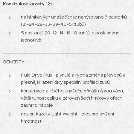
Konstrukce kazety 12s
na hliníkových unašečích je nanýtováno 7 pastorků
(21–24–28–33–39–45–51 zubů)
5 pastorků (10–12–14–16–18 zubů) je poskládáno
jednotlivě
BENEFITY
Fluid Drive Plus - plynulá a rychlá změna převodů a
přesnější řazení díky speciální profilaci zubů
konstrukce x-cípého unašeče přináší nízkou váhu,
větší tuhost celku a zároveň šetří hliníkový ořech
zadního náboje
design kazety Light Weight Holes pro snížení
hmotnosti