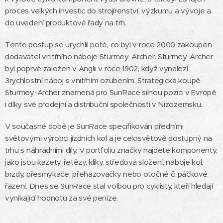
proces velkých investic do strojírenství, výzkumu a vývoje a
do uvedení produktové řady na trh.
Tento postup se urychlil poté, co byl v roce 2000 zakoupen
dodavatel vnitřního náboje Sturmey-Archer. Sturmey-Archer
byl poprvé založen v Anglii v roce 1902, když vynalezl
3rychlostní náboj s vnitřním ozubením. Strategická koupě
Sturmey-Archer znamená pro SunRace silnou pozici v Evropě
i díky své prodejní a distribuční společnosti v Nizozemsku.
V současné době je SunRace specifikován předními
světovými výrobci jízdních kol a je celosvětově dostupný na
trhu s náhradními díly. V portfoliu značky najdete komponenty,
jako jsou kazety, řetězy, kliky, středová složení, náboje kol,
brzdy, přesmykače, přehazovačky nebo otočné či páčkové
řazení. Dnes se SunRace stal volbou pro cyklisty, kteří hledají
vynikající hodnotu za své peníze.