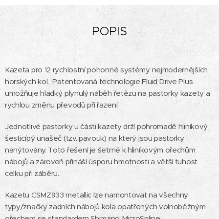
POPIS
Kazeta pro 12 rychlostní pohonné systémy nejmodernějších
horských kol. Patentovaná technologie Fluid Drive Plus
umožňuje hladký, plynulý náběh řetězu na pastorky kazety a
rychlou změnu převodů při řazení.
Jednotlivé pastorky u části kazety drží pohromadě hliníkový
šesticípý unašeč (tzv. pavouk) na který jsou pastorky
nanýtovány. Toto řešení je šetrné k hliníkovým ořechům
nábojů a zároveň přináší úsporu hmotnosti a větší tuhost
celku při záběru.
Kazetu CSMZ933 metallic lze namontovat na všechny
typy/značky zadních nábojů kola opatřených volnoběžným
ořechem se standardem Shimano MicroSpline.