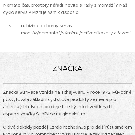
Nemáte čas, prostory, nářadí, nevíte si rady s montáží ? Náš
cyklo servis v Plzni je vám k dispozici.
nabízíme odborný servis -
montáž/demontáž/výměnu/seřízení kazety a řazení
ZNAČKA
Značka SunRace vznikla na Tchaj-wanu v roce 1972. Původně
poskytovala základní cyklistické produkty zejména pro
americký trh. Boom prodeje horských kol vedl k rychlé
expanzi značky SunRace na globální trh.
O dvě dekády později uzrálo rozhodnutí pro další růst směrem
k výrobě cyklo komponent vyšší úrovně, a tak byl zahájen