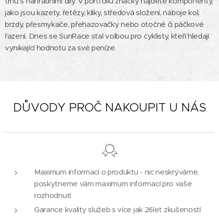
trhu s náhradními díly. V portfoliu značky najdete komponenty,
jako jsou kazety, řetězy, kliky, středová složení, náboje kol,
brzdy, přesmykače, přehazovačky nebo otočné či páčkové
řazení. Dnes se SunRace stal volbou pro cyklisty, kteří hledají
vynikající hodnotu za své peníze.
DŮVODY PROČ NAKOUPIT U NÁS
Maximum informací o produktu - nic neskrýváme,
poskytneme vám maximum informací pro vaše
rozhodnutí
Garance kvality služeb s více jak 26let zkušeností