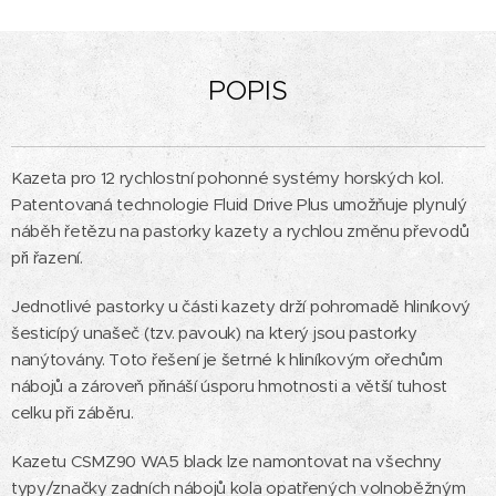
POPIS
Kazeta pro 12 rychlostní pohonné systémy horských kol.
Patentovaná technologie Fluid Drive Plus umožňuje plynulý
náběh řetězu na pastorky kazety a rychlou změnu převodů
při řazení.
Jednotlivé pastorky u části kazety drží pohromadě hliníkový
šesticípý unašeč (tzv. pavouk) na který jsou pastorky
nanýtovány. Toto řešení je šetrné k hliníkovým ořechům
nábojů a zároveň přináší úsporu hmotnosti a větší tuhost
celku při záběru.
Kazetu CSMZ90 WA5 black lze namontovat na všechny
typy/značky zadních nábojů kola opatřených volnoběžným