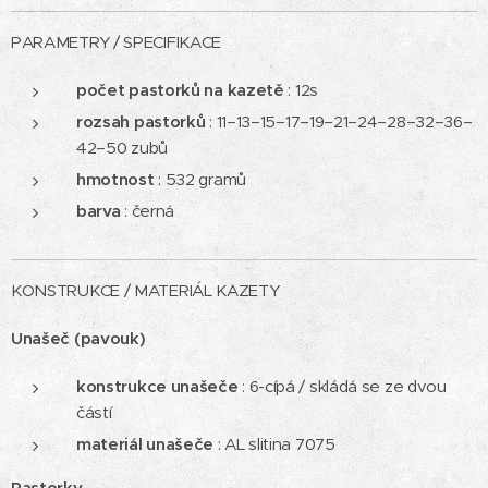
PARAMETRY / SPECIFIKACE
počet pastorků
na kazetě
: 12s
rozsah pastorků
: 11–13–15–17–19–21–24–28–32–36–
42–50 zubů
hmotnost
: 532 gramů
barva
: černá
KONSTRUKCE / MATERIÁL KAZETY
Unašeč (pavouk)
konstrukce unašeče
: 6-cípá / skládá se ze dvou
částí
materiál unašeče
: AL slitina 7075
Pastorky