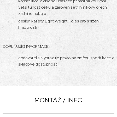
konstrukce x-cípého unašeče přináší nízkou váhu,
větší tuhost celku a zároveň šetří hliníkový ořech
zadního náboje
design kazety Light Weight Holes pro snížení
hmotnosti
DOPLŇUJÍCÍ INFORMACE
dodavatel si vyhrazuje právo na změnu specifikace a
skladové dostupnosti !
MONTÁŽ / INFO