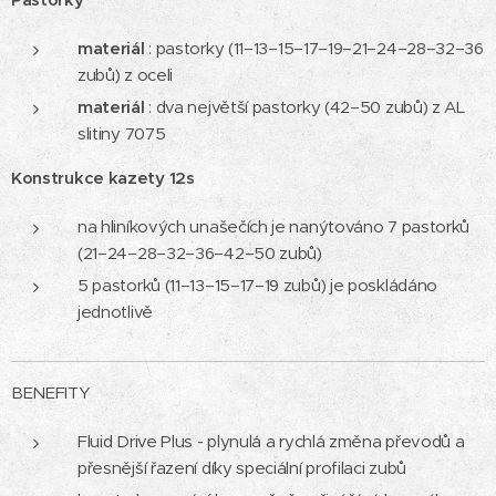
materiál
:
pastorky (11–13–15–17–19–21–24–28–32–36
zubů) z oceli
materiál
: dva největší pastorky (42–50 zubů) z AL
slitiny 7075
Konstrukce kazety 12s
na hliníkových unašečích je nanýtováno 7 pastorků
(21–24–28–32–36–42–50 zubů)
5 pastorků (11–13–15–17–19 zubů) je poskládáno
jednotlivě
BENEFITY
Fluid Drive Plus - plynulá a rychlá změna převodů a
přesnější řazení díky speciální profilaci zubů