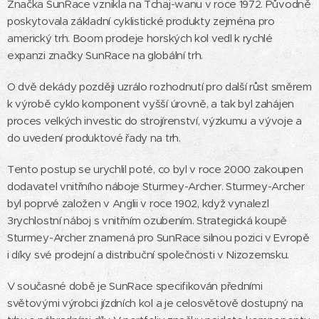
Značka SunRace vznikla na Tchaj-wanu v roce 1972. Původně
poskytovala základní cyklistické produkty zejména pro
americký trh. Boom prodeje horských kol vedl k rychlé
expanzi značky SunRace na globální trh.
O dvě dekády později uzrálo rozhodnutí pro další růst směrem
k výrobě cyklo komponent vyšší úrovně, a tak byl zahájen
proces velkých investic do strojírenství, výzkumu a vývoje a
do uvedení produktové řady na trh.
Tento postup se urychlil poté, co byl v roce 2000 zakoupen
dodavatel vnitřního náboje Sturmey-Archer. Sturmey-Archer
byl poprvé založen v Anglii v roce 1902, když vynalezl
3rychlostní náboj s vnitřním ozubením. Strategická koupě
Sturmey-Archer znamená pro SunRace silnou pozici v Evropě
i díky své prodejní a distribuční společnosti v Nizozemsku.
V současné době je SunRace specifikován předními
světovými výrobci jízdních kol a je celosvětově dostupný na