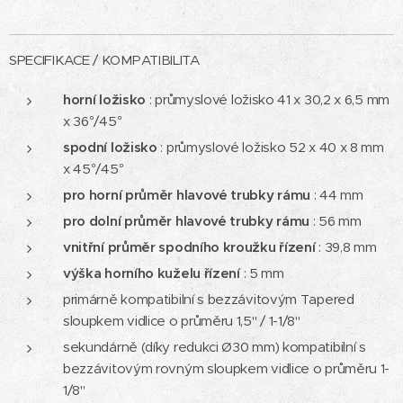
SPECIFIKACE / KOMPATIBILITA
horní ložisko
: průmyslové ložisko 41 x 30,2 x 6,5 mm
x 36°/45°
spodní ložisko
: průmyslové ložisko 52 x 40 x 8 mm
x 45°/45°
pro horní průměr hlavové trubky rámu
: 44 mm
pro dolní průměr hlavové trubky rámu
: 56 mm
vnitřní průměr spodního kroužku
řízení
: 39,8 mm
výška horního kuželu řízení
: 5 mm
primárně kompatibilní s bezzávitovým Tapered
sloupkem vidlice o průměru 1,5" / 1-1/8"
sekundárně (díky redukci Ø30 mm) kompatibilní s
bezzávitovým rovným sloupkem vidlice o průměru 1-
1/8"