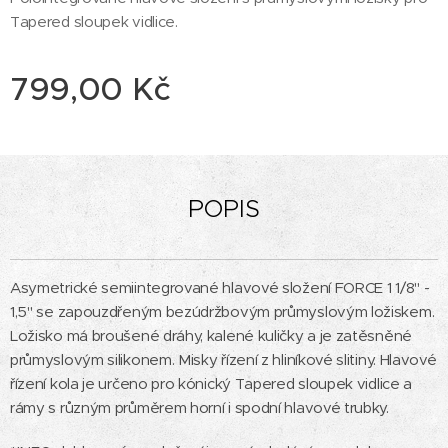
Tapered sloupek vidlice.
799,00
Kč
POPIS
Asymetrické semiintegrované hlavové složení FORCE 1 1/8" -
1,5" se zapouzdřeným bezúdržbovým průmyslovým ložiskem.
Ložisko má broušené dráhy, kalené kuličky a je zatěsněné
průmyslovým silikonem. Misky řízení z hliníkové slitiny. Hlavové
řízení kola je určeno pro kónický Tapered sloupek vidlice a
rámy s různým průměrem horní i spodní hlavové trubky.