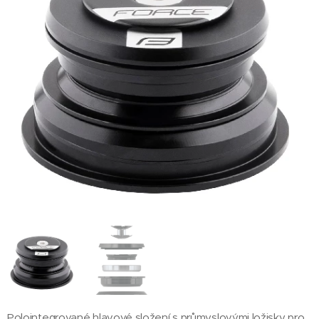
Polointegrované hlavové složení s průmyslovými ložisky pro