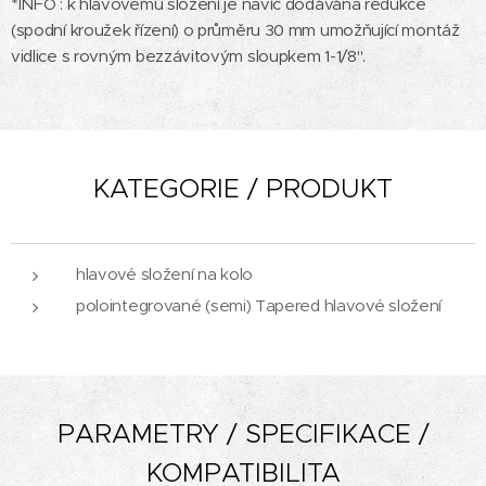
*INFO : k hlavovému složení je navíc dodávána redukce
(spodní kroužek řízení) o průměru 30 mm umožňující montáž
vidlice s rovným bezzávitovým sloupkem 1-1/8".
KATEGORIE / PRODUKT
hlavové složení na kolo
polointegrované (semi) Tapered hlavové složení
PARAMETRY / SPECIFIKACE /
KOMPATIBILITA