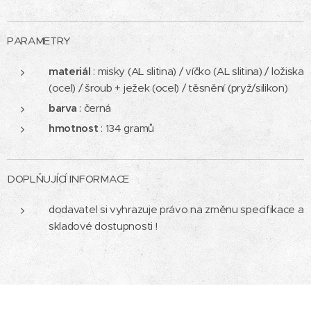
PARAMETRY
materiál
: misky (AL slitina) / víčko (AL slitina) / ložiska
(ocel) / šroub + ježek (ocel) / těsnění (pryž/silikon)
barva
: černá
hmotnost
: 134 gramů
DOPLŇUJÍCÍ INFORMACE
dodavatel si vyhrazuje právo na změnu specifikace a
skladové dostupnosti !