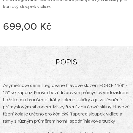
kónický sloupek vidlice.
699,00
Kč
POPIS
Asymetrické semiintegrované hlavové složení FORCE 1 1/8" -
1,5" se zapouzdřeným bezúdržbovým průmyslovým ložiskem.
Ložisko má broušené dráhy, kalené kuličky a je zatěsněné
průmyslovým silikonem. Misky řízení z hliníkové slitiny. Hlavové
řízení kola je určeno pro kónický Tapered sloupek vidlice a
rámy s různým průměrem horní i spodní hlavové trubky.