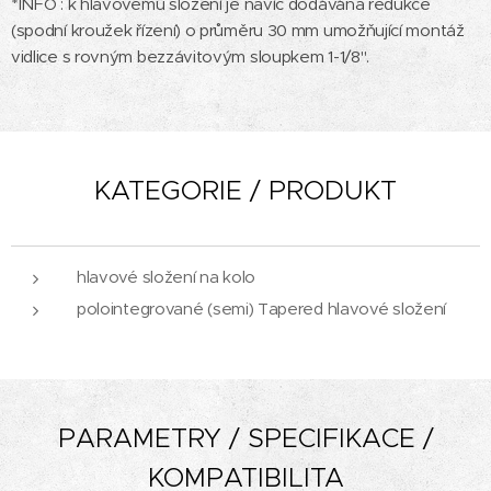
*INFO : k hlavovému složení je navíc dodávána redukce
(spodní kroužek řízení) o průměru 30 mm umožňující montáž
vidlice s rovným bezzávitovým sloupkem 1-1/8".
KATEGORIE / PRODUKT
hlavové složení na kolo
polointegrované (semi) Tapered hlavové složení
PARAMETRY / SPECIFIKACE /
KOMPATIBILITA