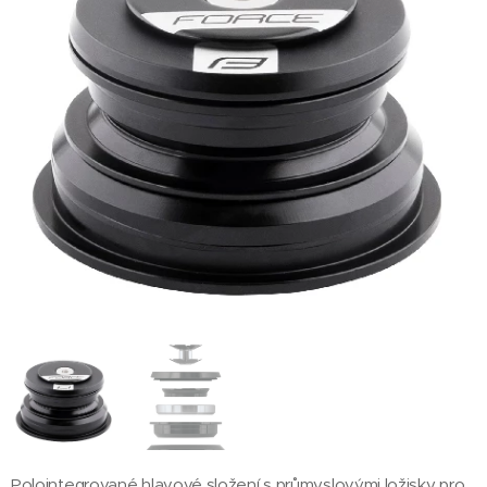
Polointegrované hlavové složení s průmyslovými ložisky pro