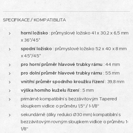
SPECIFIKACE / KOMPATIBILITA
horní ložisko
: průmyslové ložisko 41 x 30,2 x 6,5 mm
x 36°/45°
spodní ložisko
: průmyslové ložisko 52 x 40 x 8 mm
x 45°/45°
pro horní průměr hlavové trubky rámu
: 44 mm
pro dolní průměr hlavové trubky rámu
: 55 mm
vnitřní průměr spodního kroužku
řízení
: 39,8 mm
výška horního kuželu řízení
: 5 mm
primárně kompatibilní s bezzávitovým Tapered
sloupkem vidlice o průměru 1,5" / 1-1/8"
sekundárně (díky redukci Ø30 mm) kompatibilní s
bezzávitovým rovným sloupkem vidlice o průměru 1-
1/8"