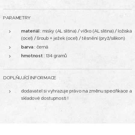
PARAMETRY
materiál
: misky (AL slitina) / víčko (AL slitina) / ložiska
(ocel) / šroub + ježek (ocel) / těsnění (pryž/silikon)
barva
: černá
hmotnost
: 134 gramů
DOPLŇUJÍCÍ INFORMACE
dodavatel si vyhrazuje právo na změnu specifikace a
skladové dostupnosti !