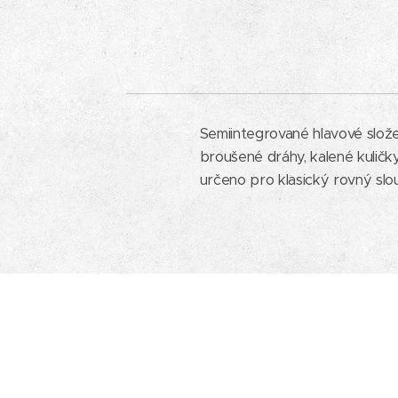
Semiintegrované hlavové slo
broušené dráhy, kalené kuličky 
určeno pro klasický rovný slo