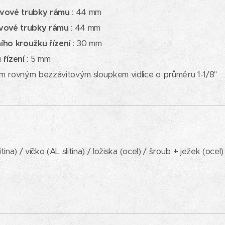
avové trubky rámu
: 44 mm
avové trubky rámu
: 44 mm
ního kroužku
řízení
: 30 mm
 řízení
: 5 mm
kým rovným bezzávitovým sloupkem vidlice o průměru 1-1/8"
itina) / víčko (AL slitina) / ložiska (ocel) / šroub + ježek (ocel