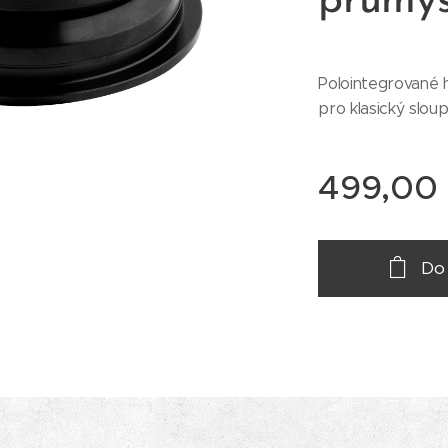
průmys
Polointegrované h
pro klasický sloup
499,00
Do