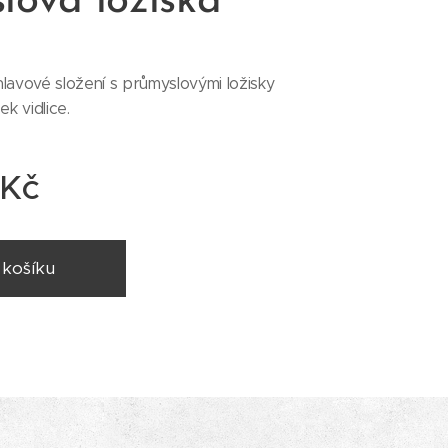
lová ložiska
lavové složení s průmyslovými ložisky
ek vidlice.
Kč
 košíku