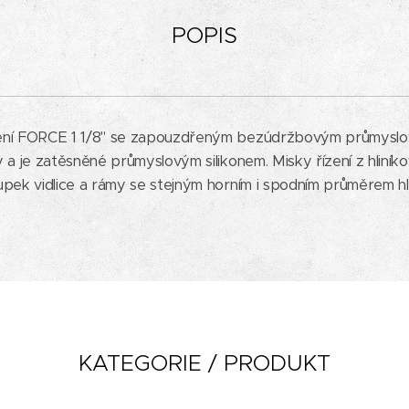
POPIS
žení FORCE 1 1/8" se zapouzdřeným bezúdržbovým průmyslov
a je zatěsněné průmyslovým silikonem. Misky řízení z hliníkové 
upek vidlice a rámy se stejným horním i spodním průměrem h
KATEGORIE / PRODUKT