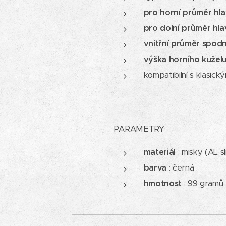
pro horní průměr hl
pro dolní průměr hl
vnitřní průměr spod
výška horního kuželu
kompatibilní s klasic
PARAMETRY
materiál
: misky (AL sl
barva
: černá
hmotnost
: 99 gramů