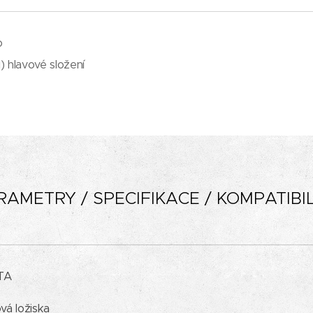
o
) hlavové složení
RAMETRY / SPECIFIKACE / KOMPATIBIL
TA
vá ložiska