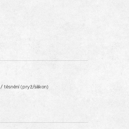
) / těsnění (pryž/silikon)