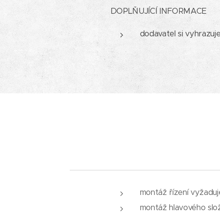
DOPLŇUJÍCÍ INFORMACE
dodavatel si vyhrazuj
montáž řízení vyžaduj
montáž hlavového slož