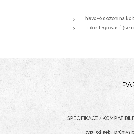
hlavové složení na kol
polointegrované (semi
PA
SPECIFIKACE / KOMPATIBILI
typ ložisek
: průmyslo