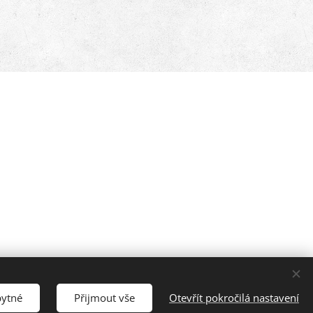
na
bytné
Přijmout vše
Otevřít pokročilá nastavení
Cookies