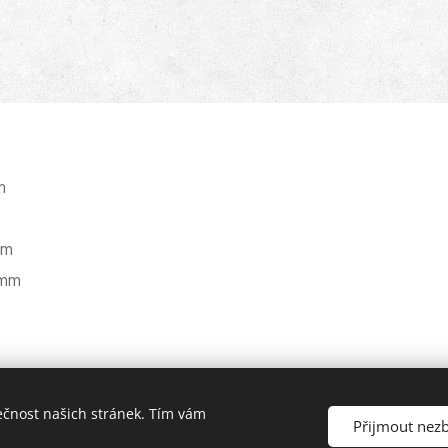
m
mm
 mm
ečnost našich stránek. Tím vám
 2026 Cykloservis Plzeň Bolevec [Jan Volráb] všechna práva vyhraze
Přijmout nez
ás na stránkách www.cykloservisplzen.cz Jsme s vámi od roku 1997.