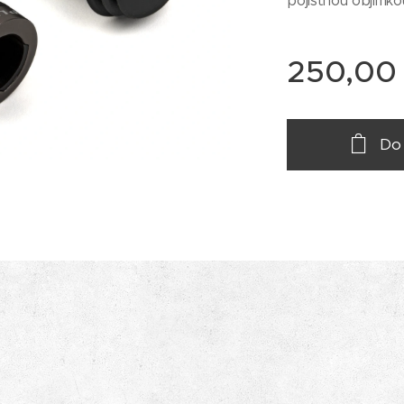
pojistnou objímko
250,00
Do