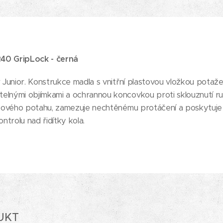
40 GripLock - černá
r Junior. Konstrukce madla s vnitřní plastovou vložkou potaž
telnými objímkami a ochrannou koncovkou proti sklouznutí r
ryžového potahu, zamezuje nechtěnému protáčení a poskytuje 
trolu nad řidítky kola.
UKT