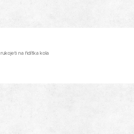
kojeti na řidítka kola