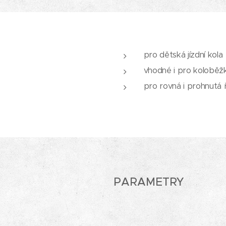
pro dětská jízdní kola
vhodné i pro koloběž
pro rovná i prohnutá ř
PARAMETRY