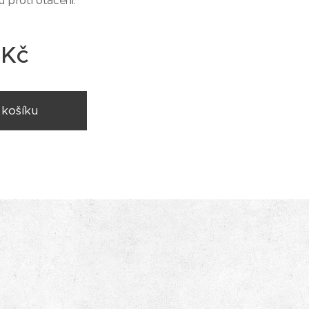
u proti otáčení.
Kč
 košíku