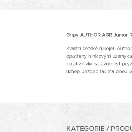
Gripy AUTHOR AGR Junior R
Kvalitní dětské rukojeti Autho
opatřeny hliníkovými uzamyka
pozitivní vliv na životnost p
úchop. Jezdec tak má plnou kon
KATEGORIE / PROD