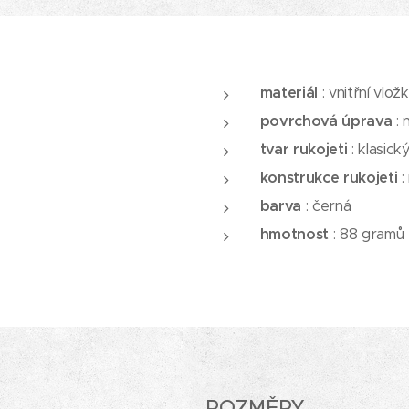
materiál
: vnitřní vlo
povrchová úprava
: 
tvar rukojeti
: klasick
konstrukce rukojeti
:
barva
: černá
hmotnost
: 88 gramů
ROZMĚRY