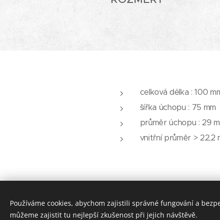
celková délka : 100 m
šířka úchopu : 75 mm
průměr úchopu : 29 
vnitřní průměr > 22,2
Používáme cookies, abychom zajistili správné fungování a bezp
©
můžeme zajistit tu nejlepší zkušenost při jejich návštěvě.
Vítáme v