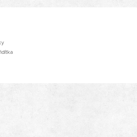
ky
idítka