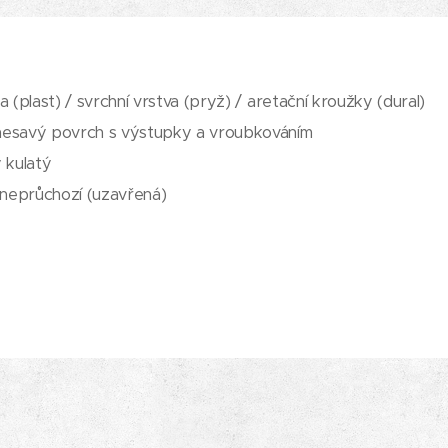
žka (plast) / svrchní vrstva (pryž) / aretační kroužky (dural)
nesavý povrch s výstupky a vroubkováním
ý kulatý
 neprůchozí (uzavřená)