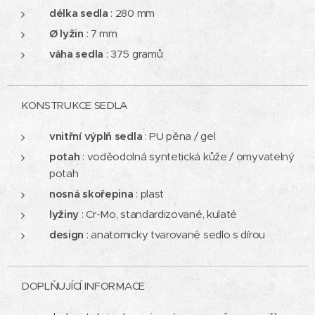
délka sedla
: 280 mm
Ø lyžin
: 7 mm
váha sedla
: 375 gramů
KONSTRUKCE SEDLA
vnitřní výplň sedla
: PU pěna / gel
potah
: voděodolná syntetická kůže / omyvatelný
potah
nosná skořepina
: plast
lyžiny
: Cr-Mo, standardizované, kulaté
design
: anatomicky tvarované sedlo s dírou
DOPLŇUJÍCÍ INFORMACE