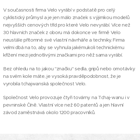
V současnosti firma Velo vyrábí v podstatě pro celý
cyklistický průmysl a je jen málo značek s výjimkou modelů
nejvyšších cenových tříd pro které Velo nevyrábí. Více než
30 hlavních značek z oboru má dokonce ve firmě Velo
neustále přítomné své vlastní návrháře a techniky. Firma
velmi dbá na to, aby se vyhnula jakémukoli technickému
křížení mezi jednotlivými značkami pro něž sama vyrábí.
Bez ohledu na to jakou "značku" sedla, gripů nebo omotávky
na svém kole máte, je vysoká pravděpodobnost, že je
vyrobila tchajwanská společnost Velo.
Společnost Velo provozuje čtyři továrny na Tchaj-wanu i v
pevninské Číně. Vlastní více než 60 patentů a jen hlavní
závod zaměstnává okolo 1200 pracovníků.