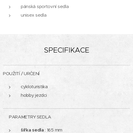
pánská sportovní sedla
unisex sedla
SPECIFIKACE
POUŽITÍ / URČENÍ
cykloturistika
hobby jezdci
PARAMETRY SEDLA
šířka sedla
: 165 mm