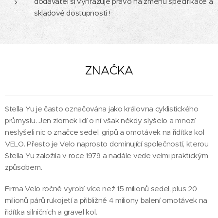
dodavatel si vyhrazuje právo na změnu specifikace a
skladové dostupnosti !
ZNAČKA
Stella Yu je často označována jako královna cyklistického
průmyslu. Jen zlomek lidí o ní však někdy slyšelo a mnozí
neslyšeli nic o značce sedel, gripů a omotávek na řidítka kol
VELO. Přesto je Velo naprosto dominující společností, kterou
Stella Yu založila v roce 1979 a nadále vede velmi praktickým
způsobem.
Firma Velo ročně vyrobí více než 15 milionů sedel, plus 20
milionů párů rukojetí a přibližně 4 miliony balení omotávek na
řidítka silničních a gravel kol.