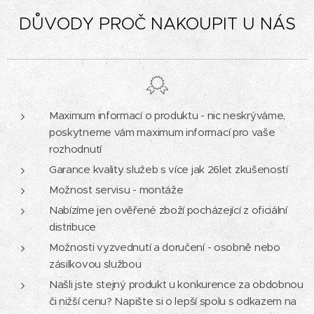
DŮVODY PROČ NAKOUPIT U NÁS
Maximum informací o produktu - nic neskrýváme,
poskytneme vám maximum informací pro vaše
rozhodnutí
Garance kvality služeb s více jak 26let zkušeností
Možnost servisu - montáže
Nabízíme jen ověřené zboží pocházející z oficiální
distribuce
Možnosti vyzvednutí a doručení - osobně nebo
zásilkovou službou
Našli jste stejný produkt u konkurence za obdobnou
či nižší cenu? Napište si o lepší spolu s odkazem na